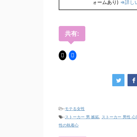
ォームあり)
⇒詳し
共有:
-
モテる女性
-
ストーカー 男 嫉妬
,
ストーカー 男性 心
性の執着心