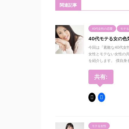
関連記事
40代女性の恋愛
モテる
40代モテる女の
今回は『素敵な40代女
女性とモテない女性の共
を紹介します。 僕自身も4
共有:
モテる女性