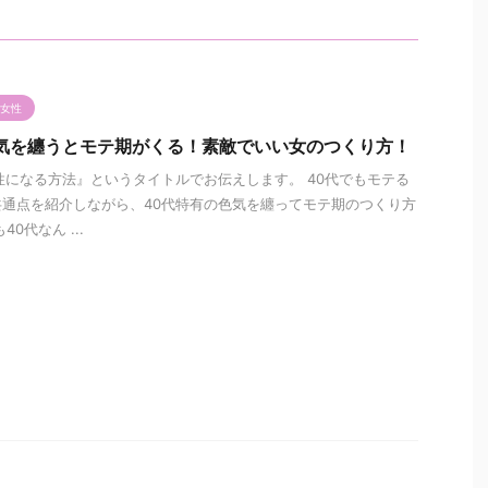
女性
色気を纏うとモテ期がくる！素敵でいい女のつくり方！
性になる方法』というタイトルでお伝えします。 40代でもモテる
通点を紹介しながら、40代特有の色気を纏ってモテ期のつくり方
0代なん ...