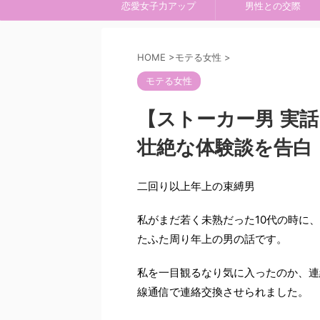
恋愛女子力アップ
男性との交際
HOME
>
モテる女性
>
モテる女性
【ストーカー男 実
壮絶な体験談を告白
二回り以上年上の束縛男
私がまだ若く未熟だった10代の時に
たふた周り年上の男の話です。
私を一目観るなり気に入ったのか、連
線通信で連絡交換させられました。