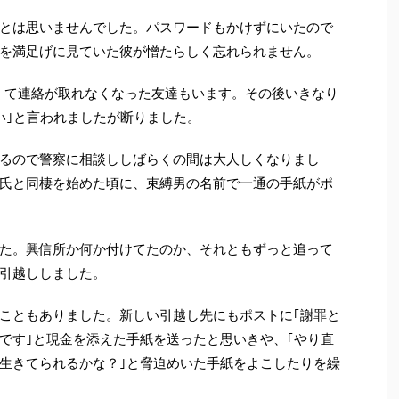
とは思いませんでした。パスワードもかけずにいたので
を満足げに見ていた彼が憎たらしく忘れられません。
くて連絡が取れなくなった友達もいます。その後いきなり
い｣と言われましたが断りました。
るので警察に相談ししばらくの間は大人しくなりまし
氏と同棲を始めた頃に、束縛男の名前で一通の手紙がポ
た。興信所か何か付けてたのか、それともずっと追って
引越ししました。
こともありました。新しい引越し先にもポストに｢謝罪と
です｣と現金を添えた手紙を送ったと思いきや、｢やり直
生きてられるかな？｣と脅迫めいた手紙をよこしたりを繰