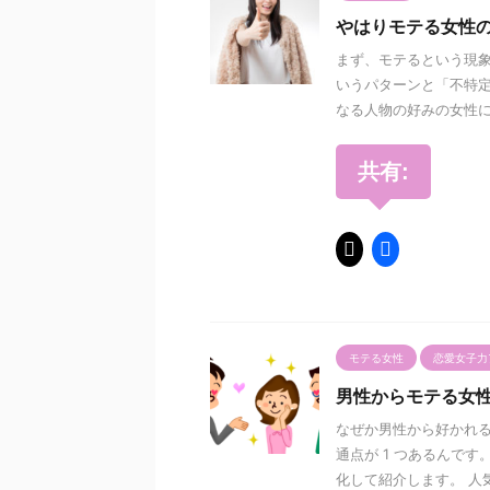
やはりモテる女性
まず、モテるという現
いうパターンと「不特定
なる人物の好みの女性にな
共有:
モテる女性
恋愛女子力
男性からモテる女
なぜか男性から好かれる
通点が 1 つあるんで
化して紹介します。 人気