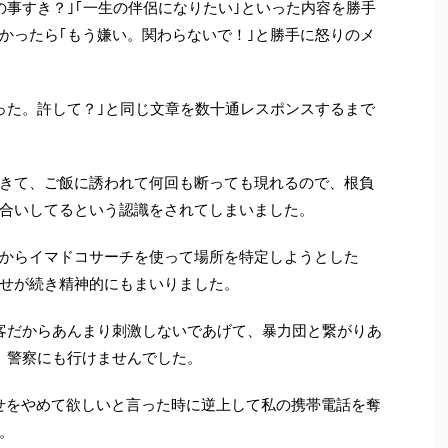
の事すき？｣｢一生の伴侶になりたい｣といった内容を勝手
かったら｢もう嫌い。関わらないで！｣と勝手に怒りのメ
った。許して？｣と同じ文章を数十通レスポンスするまで
きて、ご飯に誘われて何回も断っても現れるので、根負
合いしてるという認識をされてしまいました。
からイマドコサーチを使って場所を特定しようとした
せが続き精神的にもまいりました。
客だからあんまり刺激しないであげて、暴力団と繋がりあ
、警察にも行けませんでした。
せをやめて欲しいと言った時に逆上して私の携帯電話を奪
。