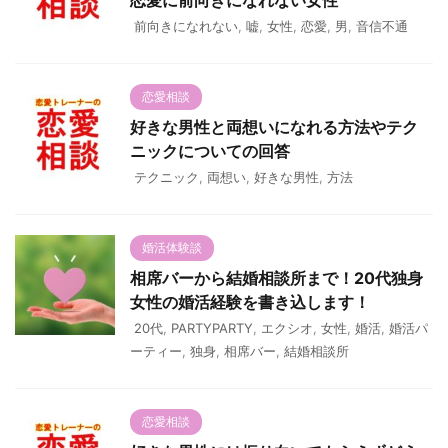
恋愛に前向きになれない女性
前向きになれない
,
嘘
,
女性
,
恋愛
,
男
,
音信不通
恋愛相談
好きな男性と両想いになれる方法やテク
ニックについての回答
テクニック
,
両想い
,
好きな男性
,
方法
婚活体験談
相席バーから結婚相談所まで！20代独身
女性の婚活経験を書き込します！
20代
,
PARTYPARTY
,
エクシオ
,
女性
,
婚活
,
婚活パ
ーティー
,
独身
,
相席バー
,
結婚相談所
恋愛相談