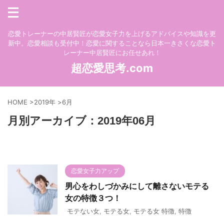
恋愛トレーナーの中居賢匠が恋愛女子力を上げるアドバイスや知識を更
新中。恋愛相談も受付中！恋愛に関することなら日本一きさくな恋愛ト
レーナー中居賢匠にお任せあれ！
超恋愛思考.com
HOME
>
2019年
>
6月
月別アーカイブ：2019年06月
恋愛女子力アップ
男心をわしづかみにして離さないモテる
女の特徴３つ！
モテない女
,
モテる女
,
モテる女 特徴
,
特徴