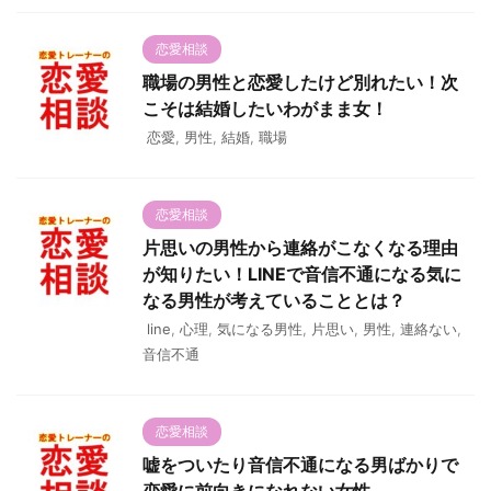
恋愛相談
職場の男性と恋愛したけど別れたい！次
こそは結婚したいわがまま女！
恋愛
,
男性
,
結婚
,
職場
恋愛相談
片思いの男性から連絡がこなくなる理由
が知りたい！LINEで音信不通になる気に
なる男性が考えていることとは？
line
,
心理
,
気になる男性
,
片思い
,
男性
,
連絡ない
,
音信不通
恋愛相談
嘘をついたり音信不通になる男ばかりで