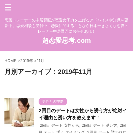
恋愛トレーナーの中居賢匠が恋愛女子力を上げるアドバイスや知識を更
新中。恋愛相談も受付中！恋愛に関することなら日本一きさくな恋愛ト
レーナー中居賢匠にお任せあれ！
超恋愛思考.com
HOME
>
2019年
>
11月
月別アーカイブ：2019年11月
男性との交際
2回目のデートは女性から誘う方が絶対イ
イ理由と誘い方を教えます！
2回目 デート 女性から
,
2回目 デート 誘い方
,
2回
目 デート 誘う タイミング
,
2回目 デート 誘われな