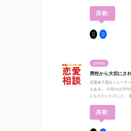
共有:
恋愛相談
男性から大切にさ
恋愛迷子脱出トレーナー
もある』 今回のは20
になりたいとのこと。 最
共有: