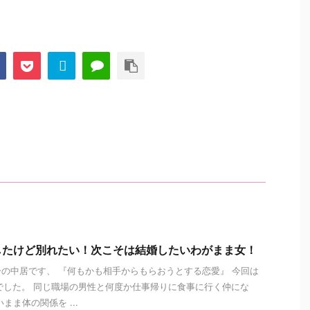
したけど別れたい！次こそは結婚したいわがまま女！
の中居です、 『何もかも相手からもらおうとする恋愛』 今回は
でした。 同じ職場の男性と何度か仕事帰りに食事に行く仲にな
まま体の関係を ...