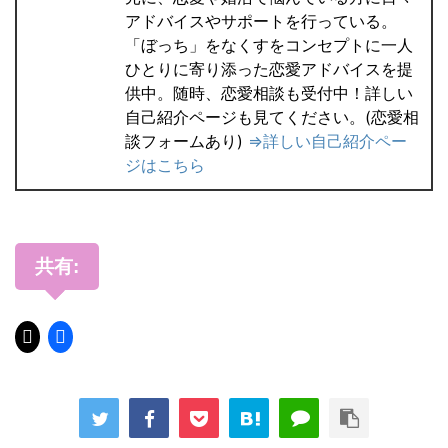
アドバイスやサポートを行っている。
「ぼっち」をなくすをコンセプトに一人
ひとりに寄り添った恋愛アドバイスを提
供中。随時、恋愛相談も受付中！詳しい
自己紹介ページも見てください。(恋愛相
談フォームあり)
⇒詳しい自己紹介ペー
ジはこちら
共有: