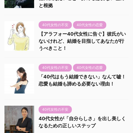
と根拠
40代女性の不安
40代女性の恋愛
【アラフォー40代女性に告ぐ】彼氏がい
ないけれど、結婚を目指してあなたが行
うべきこと！
40代女性の不安
40代女性の恋愛
「40代はもう結婚できない」なんて嘘！
恋愛も結婚も諦める必要ない理由！
40代女性の不安
40代女性が「自分らしさ」を出し美しく
なるための正しいステップ