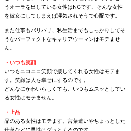
うオーラを出している女性はNGです。そんな女性
を彼女にしてしまえば浮気されそうで心配です。
また仕事もバリバリ、私生活までもしっかりしてそ
うなパーフェクトなキャリアウーマンはモテませ
ん。
・いつも笑顔
いつもニコニコ笑顔で接してくれる女性はモテま
す。笑顔は人を幸せにするのです。
どんなにかわいらしくても、いつもムスッとしてい
る女性はモテません。
・上品
品のある女性はモテます。言葉遣いやちょっとした
仕草などに男性はグッとくるのです。