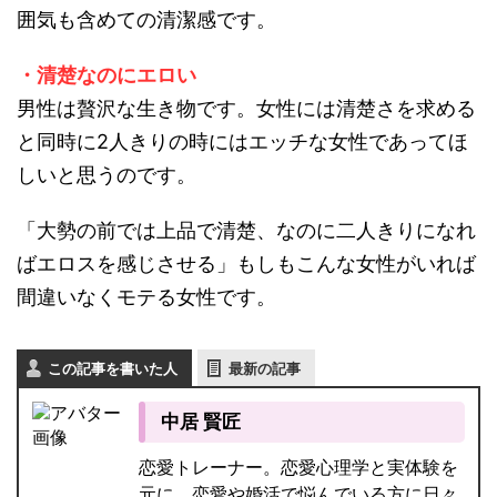
囲気も含めての清潔感です。
・清楚なのにエロい
男性は贅沢な生き物です。女性には清楚さを求める
と同時に2人きりの時にはエッチな女性であってほ
しいと思うのです。
「大勢の前では上品で清楚、なのに二人きりになれ
ばエロスを感じさせる」もしもこんな女性がいれば
間違いなくモテる女性です。
この記事を書いた人
最新の記事
中居 賢匠
恋愛トレーナー。恋愛心理学と実体験を
元に、恋愛や婚活で悩んでいる方に日々