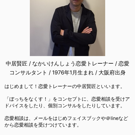
中居賢匠 / なかいけんしょう恋愛トレーナー / 恋愛
コンサルタント / 1976年1月生まれ / 大阪府出身
はじめまして！恋愛トレーナーの中居賢匠といいます。
「ぼっちをなくす！」をコンセプトに、恋愛相談を受けア
ドバイスをしたり、個別コンサルをしたりしています。
恋愛相談は、メールをはじめフェイスブックや＠lineなど
から恋愛相談を受けつけています。