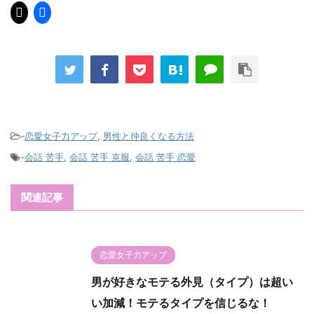
-
恋愛女子力アップ
,
男性と仲良くなる方法
-
会話 苦手
,
会話 苦手 克服
,
会話 苦手 恋愛
関連記事
恋愛女子力アップ
男が好きなモテる外見（タイプ）は超い
い加減！モテるタイプを信じるな！