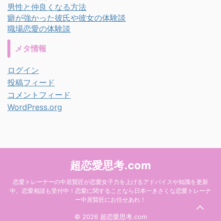
男性と仲良くなる方法
癖が強かった彼氏や彼女の体験談
職場恋愛の体験談
メタ情報
ログイン
投稿フィード
コメントフィード
WordPress.org
超恋愛思考.com
恋愛トレーナーの中居賢匠が恋愛女子力を上げるアドバイスや知識を更新
中。恋愛相談も受付中！恋愛に関することなら日本一きさくな恋愛トレーナ
ー中居賢匠にお任せあれ！
© 2026 超恋愛思考.com