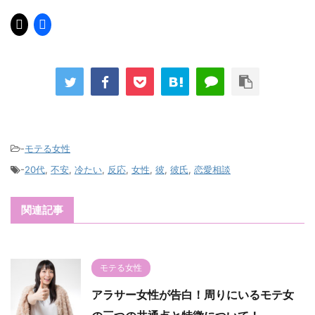
-
モテる女性
-
20代
,
不安
,
冷たい
,
反応
,
女性
,
彼
,
彼氏
,
恋愛相談
関連記事
モテる女性
アラサー女性が告白！周りにいるモテ女