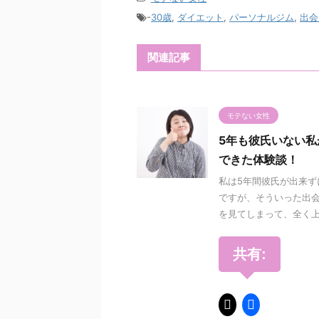
-
30歳
,
ダイエット
,
パーソナルジム
,
出会
関連記事
モテない女性
5年も彼氏いない
できた体験談！
私は5年間彼氏が出来ず
ですが、そういった出
を見てしまって、全く上手
共有: