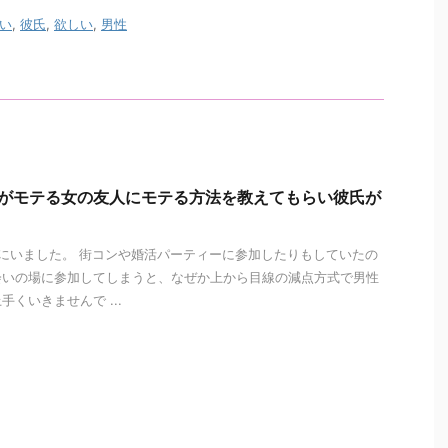
い
,
彼氏
,
欲しい
,
男性
私がモテる女の友人にモテる方法を教えてもらい彼氏が
にいました。 街コンや婚活パーティーに参加したりもしていたの
会いの場に参加してしまうと、なぜか上から目線の減点方式で男性
くいきませんで ...