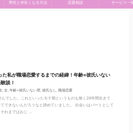
男性と仲良くなる方法
恋愛相談
サービス一
った私が職場恋愛するまでの経緯！年齢=彼氏いない
経験談！
女
,
女
,
年齢=彼氏いない歴
,
彼氏なし
,
職場恋愛
せんでした。これといったモテ期というものも無く26年間生きて
てできないんだろうなと諦めていました。 出会いはパートとして
れまではおじ ...